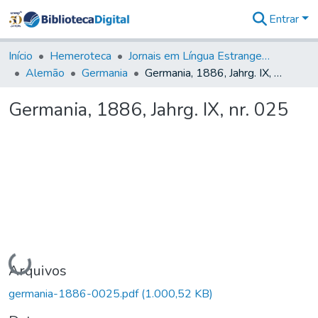
Entrar
Comunidades
&
Início
Hemeroteca
Jornais em Língua Estrangeira
Coleções
Alemão
Germania
Germania, 1886, Jahrg. IX, nr. 025
Tudo na
Biblioteca
Germania, 1886, Jahrg. IX, nr. 025
Digital
Estatísticas
Carregando...
Arquivos
germania-1886-0025.pdf
(1.000,52 KB)