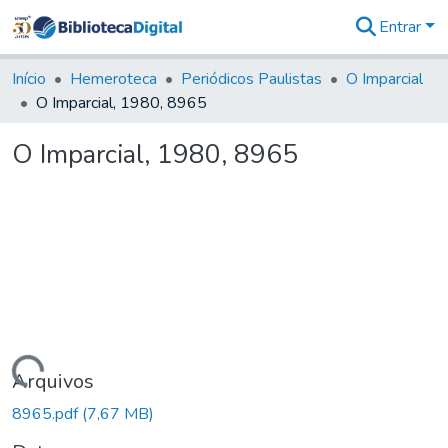
Entrar
Comunidades
&
Início
Hemeroteca
Periódicos Paulistas
O Imparcial
Coleções
O Imparcial, 1980, 8965
Tudo na
Biblioteca
O Imparcial, 1980, 8965
Digital
Estatísticas
Carregando...
Arquivos
8965.pdf
(7,67 MB)