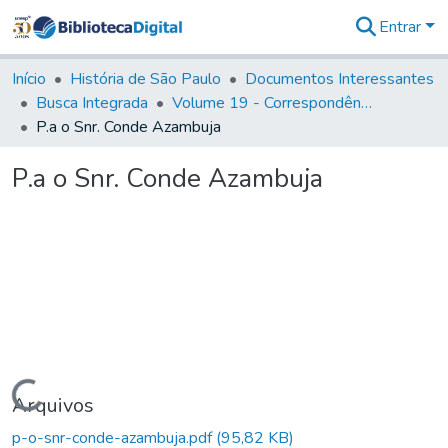
Entrar
Comunidades
&
Início
História de São Paulo
Documentos Interessantes
Coleções
Busca Integrada
Volume 19 - Correspondência do Capital General D. Luiz Antonio de Souza (1767- 70)
Tudo na
P.a o Snr. Conde Azambuja
Biblioteca
Digital
P.a o Snr. Conde Azambuja
Estatísticas
Carregando...
Arquivos
p-o-snr-conde-azambuja.pdf
(95,82 KB)