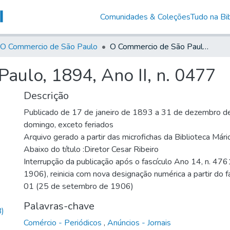
Comunidades & Coleções
Tudo na Bib
O Commercio de São Paulo
O Commercio de São Paulo, 1894, Ano II, n. 0477
aulo, 1894, Ano II, n. 0477
Descrição
Publicado de 17 de janeiro de 1893 a 31 de dezembro de
domingo, exceto feriados
Arquivo gerado a partir das microfichas da Biblioteca Már
Abaixo do título :Diretor Cesar Ribeiro
Interrupção da publicação após o fascículo Ano 14, n. 476
1906), reinicia com nova designação numérica a partir do f
01 (25 de setembro de 1906)
Palavras-chave
)
Comércio - Periódicos
,
Anúncios - Jornais