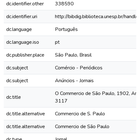
dc.identifier.other
338590
dc.identifier.uri
http://bibdig.biblioteca.unesp.br/hand
dc.language
Português
dc.language.iso
pt
dc.publisher.place
São Paulo, Brasil
dc.subject
Comércio - Periódicos
dc.subject
Anúncios - Jornais
O Commercio de São Paulo, 1902, Ano 
dc.title
3117
dc.title.alternative
Commercio de S. Paulo
dc.title.alternative
Commercio de São Paulo
dc.type
Jornal