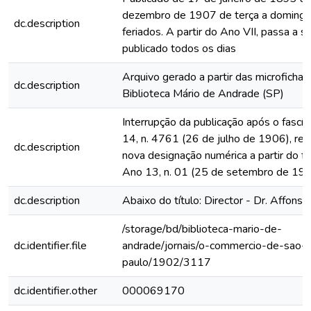
dezembro de 1907 de terça a domingo
dc.description
feriados. A partir do Ano VII, passa a s
publicado todos os dias
Arquivo gerado a partir das microfichas
dc.description
Biblioteca Mário de Andrade (SP)
Interrupção da publicação após o fascí
14, n. 4761 (26 de julho de 1906), rein
dc.description
nova designação numérica a partir do fa
Ano 13, n. 01 (25 de setembro de 19
dc.description
Abaixo do título: Director - Dr. Affonso
/storage/bd/biblioteca-mario-de-
dc.identifier.file
andrade/jornais/o-commercio-de-sao-
paulo/1902/3117
dc.identifier.other
000069170