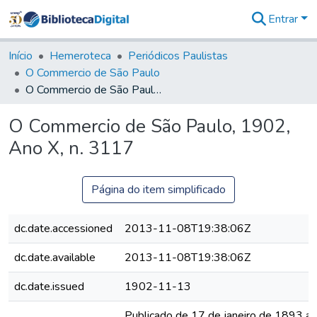
Entrar
Comunidades
&
Início
Hemeroteca
Periódicos Paulistas
Coleções
O Commercio de São Paulo
Tudo na
O Commercio de São Paulo, 1902, Ano X, n. 3117
Biblioteca
Digital
O Commercio de São Paulo, 1902,
Estatísticas
Ano X, n. 3117
Página do item simplificado
dc.date.accessioned
2013-11-08T19:38:06Z
dc.date.available
2013-11-08T19:38:06Z
dc.date.issued
1902-11-13
Publicado de 17 de janeiro de 1893 a