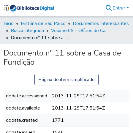
Entrar
Comunidades
&
Início
História de São Paulo
Documentos Interessantes
Coleções
Busca Integrada
Volume 69 - Ofícios do Capitão D. Luiz Antonio de Souza Botelho Mourão aos Vice-Reis e Ministros (1771-1772)
Tudo na
Documento nº 11 sobre a Casa de Fundição
Biblioteca
Digital
Documento nº 11 sobre a Casa de
Estatísticas
Fundição
Página do item simplificado
dc.date.accessioned
2013-11-29T17:51:54Z
dc.date.available
2013-11-29T17:51:54Z
dc.date.created
1771
dc.date.issued
1946