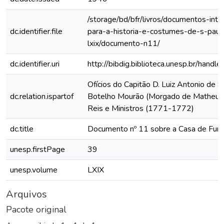
/storage/bd/bfr/livros/documentos-int
dc.identifier.file
para-a-historia-e-costumes-de-s-paul
lxix/documento-n11/
dc.identifier.uri
http://bibdig.biblioteca.unesp.br/hand
Ofícios do Capitão D. Luiz Antonio de 
dc.relation.ispartof
Botelho Mourão (Morgado de Matheus)
Reis e Ministros (1771-1772)
dc.title
Documento nº 11 sobre a Casa de Fund
unesp.firstPage
39
unesp.volume
LXIX
Arquivos
Pacote original