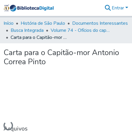
Entrar
Comunidades
&
Início
História de São Paulo
Documentos Interessantes
Coleções
Busca Integrada
Volume 74 - Ofícios do capitão General Martim Lopes Lobo de Saldanha às Câmaras e Comandantes da Capitania (1775)
Tudo na
Carta para o Capitão-mor Antonio Correa Pinto
Biblioteca
Digital
Carta para o Capitão-mor Antonio
Estatísticas
Correa Pinto
Carregando...
Arquivos