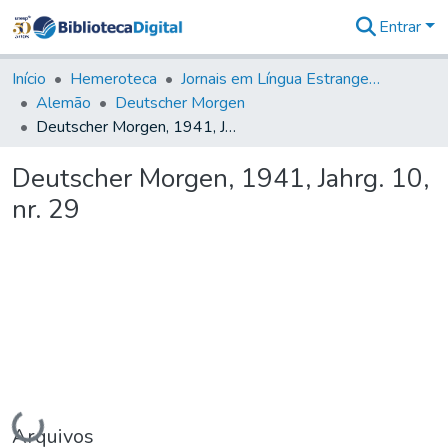
Entrar
Comunidades
&
Início
Hemeroteca
Jornais em Língua Estrangeira
Coleções
Alemão
Deutscher Morgen
Tudo na
Deutscher Morgen, 1941, Jahrg. 10, nr. 29
Biblioteca
Digital
Deutscher Morgen, 1941, Jahrg. 10,
Estatísticas
nr. 29
Carregando...
Arquivos