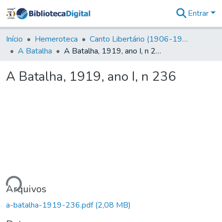
Entrar
Comunidades
&
Início
Hemeroteca
Canto Libertário (1906-1995)
Coleções
A Batalha
A Batalha, 1919, ano I, n 236
Tudo na
Biblioteca
A Batalha, 1919, ano I, n 236
Digital
Estatísticas
ndo...
Arquivos
a-batalha-1919-236.pdf
(2,08 MB)