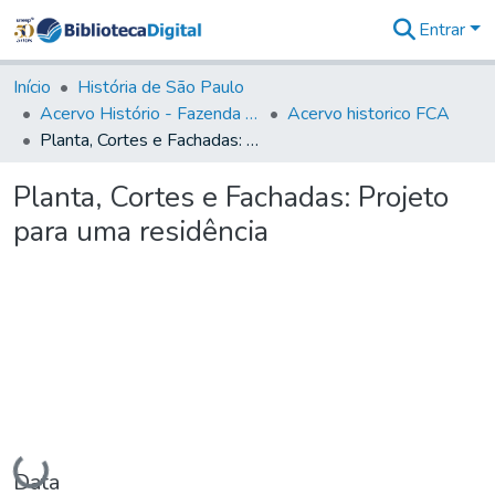
Entrar
Comunidades
&
Início
História de São Paulo
Coleções
Acervo Histório - Fazenda Lageado
Acervo historico FCA
Tudo na
Planta, Cortes e Fachadas: Projeto para uma residência
Biblioteca
Digital
Planta, Cortes e Fachadas: Projeto
Estatísticas
para uma residência
Carregando...
Data