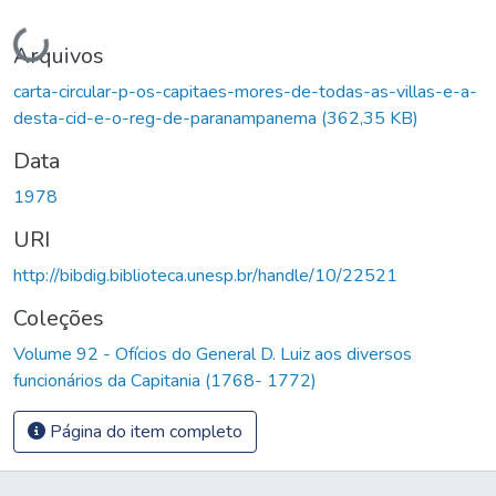
Carregando...
Arquivos
carta-circular-p-os-capitaes-mores-de-todas-as-villas-e-a-
desta-cid-e-o-reg-de-paranampanema
(362,35 KB)
Data
1978
URI
http://bibdig.biblioteca.unesp.br/handle/10/22521
Coleções
Volume 92 - Ofícios do General D. Luiz aos diversos
funcionários da Capitania (1768- 1772)
Página do item completo