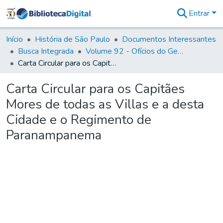
Entrar
Comunidades
&
Início
História de São Paulo
Documentos Interessantes
Coleções
Busca Integrada
Volume 92 - Ofícios do General D. Luiz aos diversos funcionários da Capitania (1768- 1772)
Tudo na
Carta Circular para os Capitães Mores de todas as Villas e a desta Cidade e o Regimento de Paranampanema
Biblioteca
Digital
Carta Circular para os Capitães
Estatísticas
Mores de todas as Villas e a desta
Cidade e o Regimento de
Paranampanema