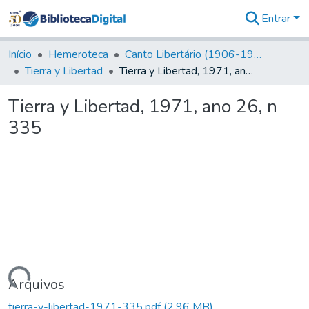
Entrar
Comunidades
&
Início
Hemeroteca
Canto Libertário (1906-1995)
Coleções
Tierra y Libertad
Tierra y Libertad, 1971, ano 26, n 335
Tudo na
Biblioteca
Tierra y Libertad, 1971, ano 26, n
Digital
335
Estatísticas
gando...
Arquivos
tierra-y-libertad-1971-335.pdf
(2,96 MB)