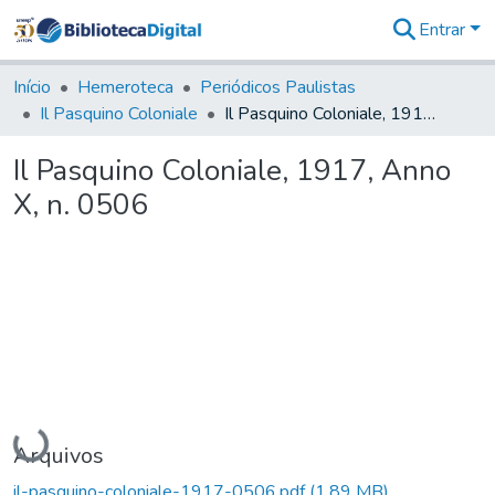
Entrar
Comunidades
&
Início
Hemeroteca
Periódicos Paulistas
Coleções
Il Pasquino Coloniale
Il Pasquino Coloniale, 1917, Anno X, n. 0506
Tudo na
Biblioteca
Il Pasquino Coloniale, 1917, Anno
Digital
X, n. 0506
Estatísticas
Carregando...
Arquivos
il-pasquino-coloniale-1917-0506.pdf
(1,89 MB)