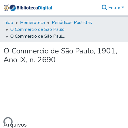
Entrar
Comunidades
&
Início
Hemeroteca
Periódicos Paulistas
Coleções
O Commercio de São Paulo
Tudo na
O Commercio de São Paulo, 1901, Ano IX, n. 2690
Biblioteca
Digital
O Commercio de São Paulo, 1901,
Estatísticas
Ano IX, n. 2690
ando...
Arquivos