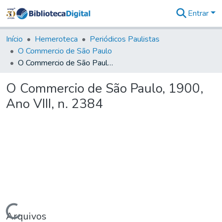
Entrar
Comunidades
&
Início
Hemeroteca
Periódicos Paulistas
Coleções
O Commercio de São Paulo
Tudo na
O Commercio de São Paulo, 1900, Ano VIII, n. 2384
Biblioteca
Digital
O Commercio de São Paulo, 1900,
Estatísticas
Ano VIII, n. 2384
Carregando...
Arquivos