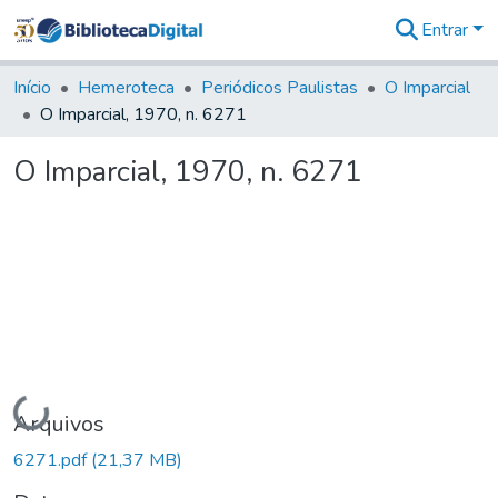
Entrar
Comunidades
&
Início
Hemeroteca
Periódicos Paulistas
O Imparcial
Coleções
O Imparcial, 1970, n. 6271
Tudo na
Biblioteca
O Imparcial, 1970, n. 6271
Digital
Estatísticas
Carregando...
Arquivos
6271.pdf
(21,37 MB)