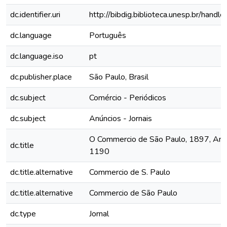
dc.identifier.uri
http://bibdig.biblioteca.unesp.br/hand
dc.language
Português
dc.language.iso
pt
dc.publisher.place
São Paulo, Brasil
dc.subject
Comércio - Periódicos
dc.subject
Anúncios - Jornais
O Commercio de São Paulo, 1897, Ano 
dc.title
1190
dc.title.alternative
Commercio de S. Paulo
dc.title.alternative
Commercio de São Paulo
dc.type
Jornal