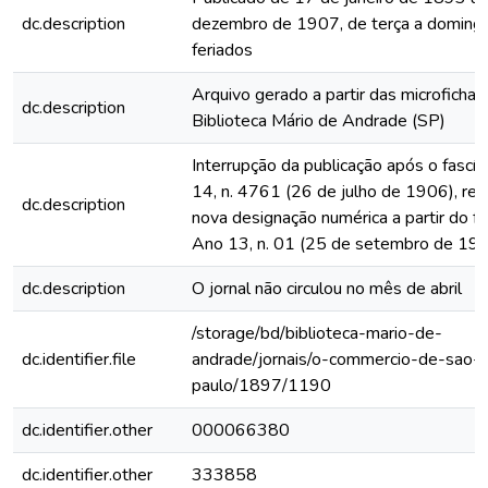
dc.description
dezembro de 1907, de terça a domingo
feriados
Arquivo gerado a partir das microfichas
dc.description
Biblioteca Mário de Andrade (SP)
Interrupção da publicação após o fascí
14, n. 4761 (26 de julho de 1906), rein
dc.description
nova designação numérica a partir do fa
Ano 13, n. 01 (25 de setembro de 19
dc.description
O jornal não circulou no mês de abril
/storage/bd/biblioteca-mario-de-
dc.identifier.file
andrade/jornais/o-commercio-de-sao-
paulo/1897/1190
dc.identifier.other
000066380
dc.identifier.other
333858