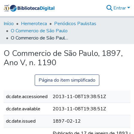
Entrar
Comunidades
&
Início
Hemeroteca
Periódicos Paulistas
Coleções
O Commercio de São Paulo
Tudo na
O Commercio de São Paulo, 1897, Ano V, n. 1190
Biblioteca
Digital
O Commercio de São Paulo, 1897,
Estatísticas
Ano V, n. 1190
Página do item simplificado
dc.date.accessioned
2013-11-08T19:38:51Z
dc.date.available
2013-11-08T19:38:51Z
dc.date.issued
1897-02-12
Publicado de 17 de janeiro de 1893 a