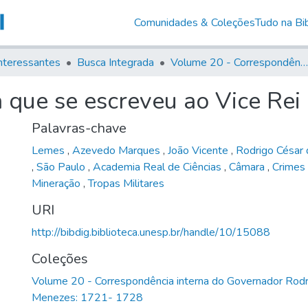
Comunidades & Coleções
Tudo na Bib
nteressantes
Busca Integrada
Volume 20 - Correspondência interna do Governador Rodrigo Cezar de Menezes: 1721- 1728
 que se escreveu ao Vice Rei
Palavras-chave
Lemes
,
Azevedo Marques
,
João Vicente
,
Rodrigo César
,
São Paulo
,
Academia Real de Ciências
,
Câmara
,
Crimes
Mineração
,
Tropas Militares
URI
http://bibdig.biblioteca.unesp.br/handle/10/15088
Coleções
Volume 20 - Correspondência interna do Governador Rodr
Menezes: 1721- 1728