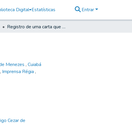
lioteca Digital
Estatísticas
Entrar
Registro de uma carta que se escreveu ao Vice Rei
 de Menezes
,
Cuiabá
,
Imprensa Régia
,
igo Cezar de