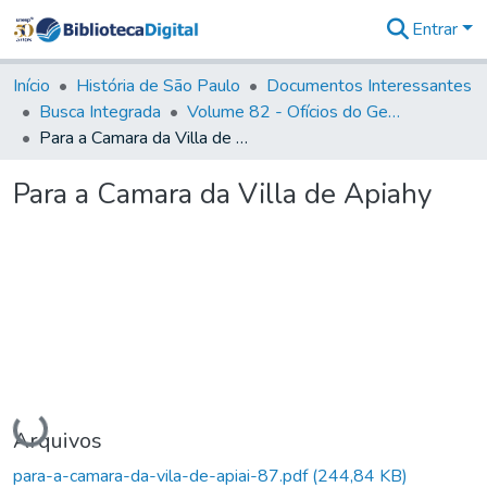
Entrar
Comunidades
&
Início
História de São Paulo
Documentos Interessantes
Coleções
Busca Integrada
Volume 82 - Ofícios do General Martim Lopes Lobo de Saldanha (Governador da Capitania): 1779- 1780
Tudo na
Para a Camara da Villa de Apiahy
Biblioteca
Digital
Para a Camara da Villa de Apiahy
Estatísticas
Carregando...
Arquivos
para-a-camara-da-vila-de-apiai-87.pdf
(244,84 KB)