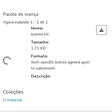
Pacote de licença
Agora exibindo
1 - 1 de 1
Nome:
license.txt
Tamanho:
1,71 KB
Formato:
Carregando...
Item-specific license agreed upon
to submission
Descrição:
Coleções
O Imparcial