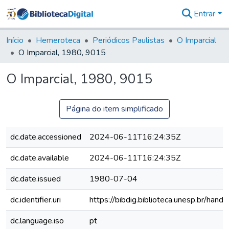
Entrar
Comunidades
&
Início
Hemeroteca
Periódicos Paulistas
O Imparcial
Coleções
O Imparcial, 1980, 9015
Tudo na
Biblioteca
O Imparcial, 1980, 9015
Digital
Estatísticas
Página do item simplificado
dc.date.accessioned
2024-06-11T16:24:35Z
dc.date.available
2024-06-11T16:24:35Z
dc.date.issued
1980-07-04
dc.identifier.uri
https://bibdig.biblioteca.unesp.br/han
dc.language.iso
pt