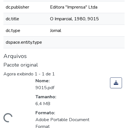
dc.publisher
Editora "Imprensa" Ltda
dc.title
O Imparcial, 1980, 9015
dc.type
Jornal
dspace.entity.type
Arquivos
Pacote original
Agora exibindo
1 - 1 de 1
Nome:
9015.pdf
Tamanho:
6,4 MB
Formato:
Carregando...
Adobe Portable Document
Format