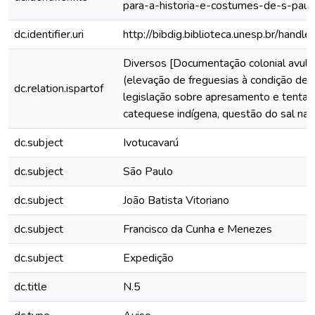
para-a-historia-e-costumes-de-s-paulo/
dc.identifier.uri
http://bibdig.biblioteca.unesp.br/hand
Diversos [Documentação colonial avuls
(elevação de freguesias à condição de v
dc.relation.ispartof
legislação sobre apresamento e tentat
catequese indígena, questão do sal na c
dc.subject
Ivotucavarú
dc.subject
São Paulo
dc.subject
João Batista Vitoriano
dc.subject
Francisco da Cunha e Menezes
dc.subject
Expedição
dc.title
N.5