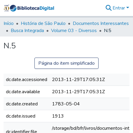
Entrar
Comunidades
&
Início
História de São Paulo
Documentos Interessantes
Coleções
Busca Integrada
Volume 03 - Diversos
N.5
Tudo na
Biblioteca
N.5
Digital
Estatísticas
Página do item simplificado
dc.date.accessioned
2013-11-29T17:05:31Z
dc.date.available
2013-11-29T17:05:31Z
dc.date.created
1783-05-04
dc.date.issued
1913
/storage/bd/bfr/livros/documentos-int
dc.identifier.file