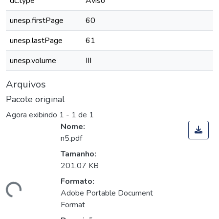
dc.type
Aviso
unesp.firstPage
60
unesp.lastPage
61
unesp.volume
III
Arquivos
Pacote original
Agora exibindo
1 - 1 de 1
Nome:
n5.pdf
Tamanho:
201,07 KB
Formato:
egando...
Adobe Portable Document
Format