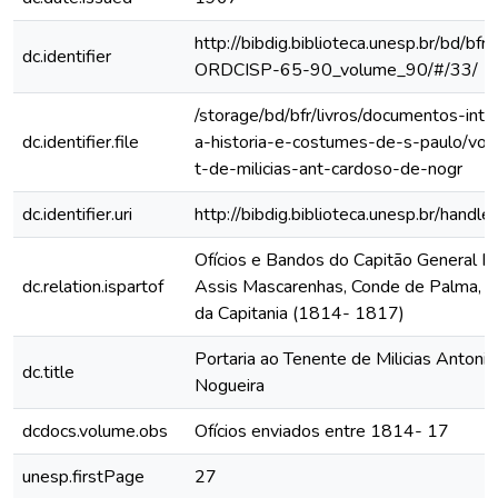
http://bibdig.biblioteca.unesp.br/bd/bf
dc.identifier
ORDCISP-65-90_volume_90/#/33/
/storage/bd/bfr/livros/documentos-int
dc.identifier.file
a-historia-e-costumes-de-s-paulo/vol-
t-de-milicias-ant-cardoso-de-nogr
dc.identifier.uri
http://bibdig.biblioteca.unesp.br/hand
Ofícios e Bandos do Capitão General Fr
dc.relation.ispartof
Assis Mascarenhas, Conde de Palma, ao
da Capitania (1814- 1817)
Portaria ao Tenente de Milicias Antoni
dc.title
Nogueira
dcdocs.volume.obs
Ofícios enviados entre 1814- 17
unesp.firstPage
27