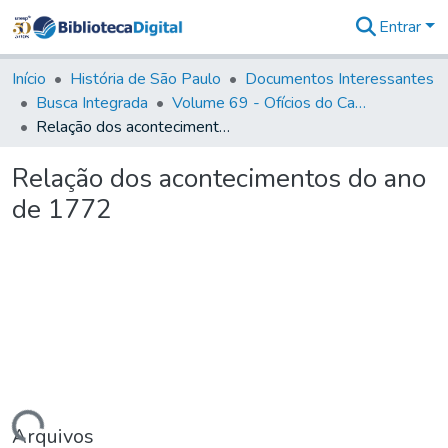
Entrar
Comunidades
&
Início
História de São Paulo
Documentos Interessantes
Coleções
Busca Integrada
Volume 69 - Ofícios do Capitão D. Luiz Antonio de Souza Botelho Mourão aos Vice-Reis e Ministros (1771-1772)
Tudo na
Relação dos acontecimentos do ano de 1772
Biblioteca
Digital
Relação dos acontecimentos do ano
Estatísticas
de 1772
Arquivos