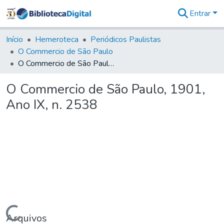
Entrar
Comunidades
&
Início
Hemeroteca
Periódicos Paulistas
Coleções
O Commercio de São Paulo
Tudo na
O Commercio de São Paulo, 1901, Ano IX, n. 2538
Biblioteca
Digital
O Commercio de São Paulo, 1901,
Estatísticas
Ano IX, n. 2538
Carregando...
Arquivos