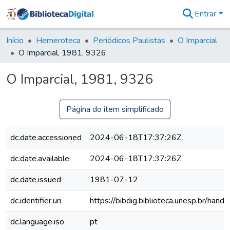
Entrar
Comunidades
&
Início
Hemeroteca
Periódicos Paulistas
O Imparcial
Coleções
O Imparcial, 1981, 9326
Tudo na
Biblioteca
O Imparcial, 1981, 9326
Digital
Estatísticas
Página do item simplificado
dc.date.accessioned
2024-06-18T17:37:26Z
dc.date.available
2024-06-18T17:37:26Z
dc.date.issued
1981-07-12
dc.identifier.uri
https://bibdig.biblioteca.unesp.br/han
dc.language.iso
pt