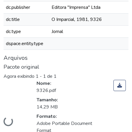
dc.publisher
Editora "Imprensa" Ltda
dc.title
O Imparcial, 1981, 9326
dc.type
Jornal
dspace.entity.type
Arquivos
Pacote original
Agora exibindo
1 - 1 de 1
Nome:
9326.pdf
Tamanho:
14,29 MB
Carregando...
Formato:
Adobe Portable Document
Format