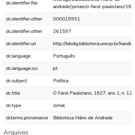
dc.identifier.file
andrade/jornais/o-farol-paulistano/1
dc.identifier.other
000019951
dc.identifier.other
261597
dc.identifier.uri
http://bibdig.biblioteca.unesp.br/hand
dc.language
Português
dc.language.iso
pt
dc.subject
Política
dc.title
O Farol Paulistano, 1827, ano 1, n. 12
dc.type
Jornal
dcterms.provenance
Biblioteca Mário de Andrade
Arquivos