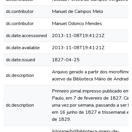
dc.contributor
Manuel de Campos Melo
dc.contributor
Manuel Odorico Mendes
dc.date.accessioned
2013-11-08T19:41:21Z
dc.date.available
2013-11-08T19:41:21Z
dc.date.issued
1827-04-25
Arquivo gerado a partir dos microfilme
dc.description
acervo da Biblioteca Mário de Andrade
Primeiro jornal impresso publicado em
Paulo, em 7 de fevereiro de 1827. Circ
dc.description
uma vez por semana, passando a ser b
em 16 junho de 1827 e trissemanal e
de 1829.
/storage/bd/biblioteca-mario-de-