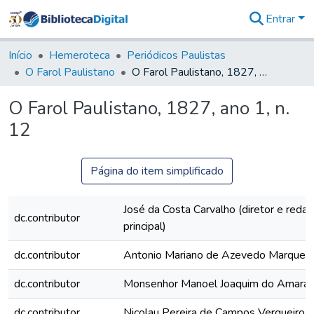
Entrar
Comunidades
&
Início
Hemeroteca
Periódicos Paulistas
Coleções
O Farol Paulistano
O Farol Paulistano, 1827, ano 1, n. 12
Tudo na
Biblioteca
O Farol Paulistano, 1827, ano 1, n.
Digital
12
Estatísticas
Página do item simplificado
José da Costa Carvalho (diretor e redat
dc.contributor
principal)
dc.contributor
Antonio Mariano de Azevedo Marques
dc.contributor
Monsenhor Manoel Joaquim do Amaral
dc.contributor
Nicolau Pereira de Campos Vergueiro