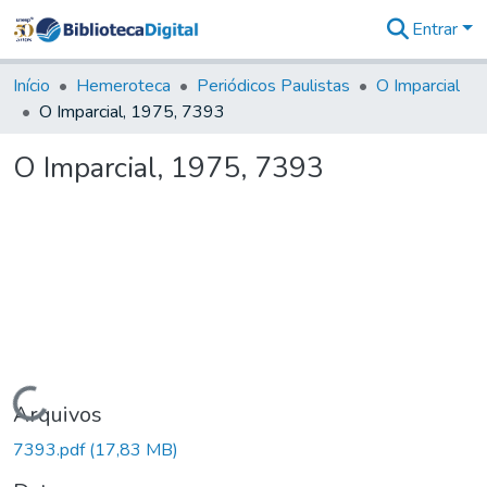
Entrar
Comunidades
&
Início
Hemeroteca
Periódicos Paulistas
O Imparcial
Coleções
O Imparcial, 1975, 7393
Tudo na
Biblioteca
O Imparcial, 1975, 7393
Digital
Estatísticas
Carregando...
Arquivos
7393.pdf
(17,83 MB)