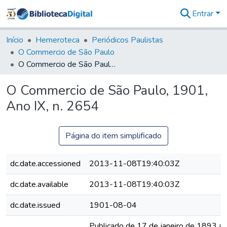
Entrar
Comunidades
&
Início
Hemeroteca
Periódicos Paulistas
Coleções
O Commercio de São Paulo
Tudo na
O Commercio de São Paulo, 1901, Ano IX, n. 2654
Biblioteca
Digital
O Commercio de São Paulo, 1901,
Estatísticas
Ano IX, n. 2654
Página do item simplificado
dc.date.accessioned
2013-11-08T19:40:03Z
dc.date.available
2013-11-08T19:40:03Z
dc.date.issued
1901-08-04
Publicado de 17 de janeiro de 1893 a