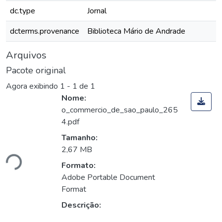
dc.type
Jornal
dcterms.provenance
Biblioteca Mário de Andrade
Arquivos
Pacote original
Agora exibindo
1 - 1 de 1
Nome:
o_commercio_de_sao_paulo_265
4.pdf
Tamanho:
2,67 MB
ndo...
Formato:
Adobe Portable Document
Format
Descrição: