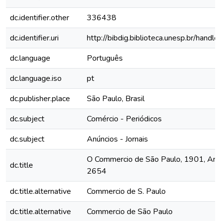
dc.identifier.other
336438
dc.identifier.uri
http://bibdig.biblioteca.unesp.br/hand
dc.language
Português
dc.language.iso
pt
dc.publisher.place
São Paulo, Brasil
dc.subject
Comércio - Periódicos
dc.subject
Anúncios - Jornais
O Commercio de São Paulo, 1901, Ano 
dc.title
2654
dc.title.alternative
Commercio de S. Paulo
dc.title.alternative
Commercio de São Paulo