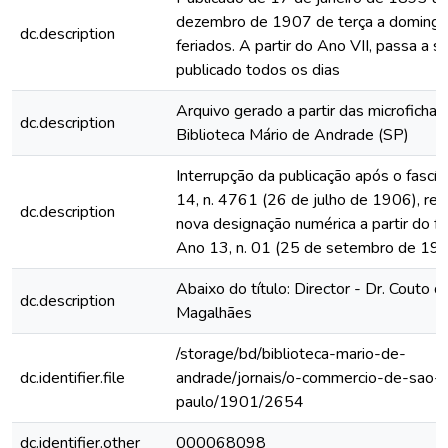
dezembro de 1907 de terça a domingo
dc.description
feriados. A partir do Ano VII, passa a s
publicado todos os dias
Arquivo gerado a partir das microfichas
dc.description
Biblioteca Mário de Andrade (SP)
Interrupção da publicação após o fascí
14, n. 4761 (26 de julho de 1906), rein
dc.description
nova designação numérica a partir do fa
Ano 13, n. 01 (25 de setembro de 19
Abaixo do título: Director - Dr. Couto d
dc.description
Magalhães
/storage/bd/biblioteca-mario-de-
dc.identifier.file
andrade/jornais/o-commercio-de-sao-
paulo/1901/2654
dc.identifier.other
000068098