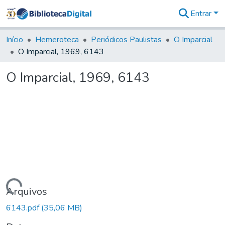
Entrar
Comunidades
&
Início
Hemeroteca
Periódicos Paulistas
O Imparcial
Coleções
O Imparcial, 1969, 6143
Tudo na
Biblioteca
O Imparcial, 1969, 6143
Digital
Estatísticas
Carregando...
Arquivos
6143.pdf
(35,06 MB)