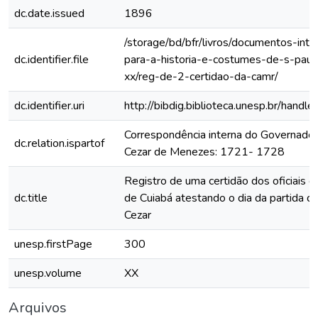
dc.date.issued
1896
/storage/bd/bfr/livros/documentos-int
dc.identifier.file
para-a-historia-e-costumes-de-s-paul
xx/reg-de-2-certidao-da-camr/
dc.identifier.uri
http://bibdig.biblioteca.unesp.br/hand
Correspondência interna do Governador
dc.relation.ispartof
Cezar de Menezes: 1721- 1728
Registro de uma certidão dos oficiais 
dc.title
de Cuiabá atestando o dia da partida d
Cezar
unesp.firstPage
300
unesp.volume
XX
Arquivos