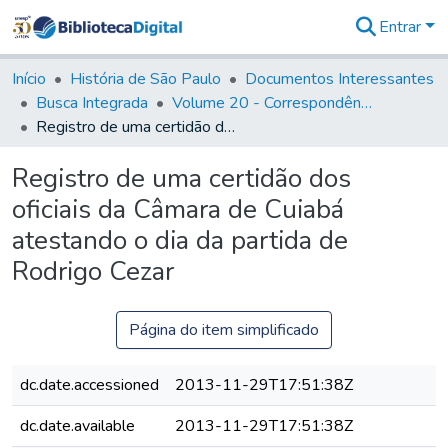
Entrar
Comunidades
&
Início
História de São Paulo
Documentos Interessantes
Coleções
Busca Integrada
Volume 20 - Correspondência interna do Governador Rodrigo Cezar de Menezes: 1721- 1728
Tudo na
Registro de uma certidão dos oficiais da Câmara de Cuiabá atestando o dia da partida de Rodrigo Cezar
Biblioteca
Digital
Registro de uma certidão dos
Estatísticas
oficiais da Câmara de Cuiabá
atestando o dia da partida de
Rodrigo Cezar
Página do item simplificado
dc.date.accessioned
2013-11-29T17:51:38Z
dc.date.available
2013-11-29T17:51:38Z