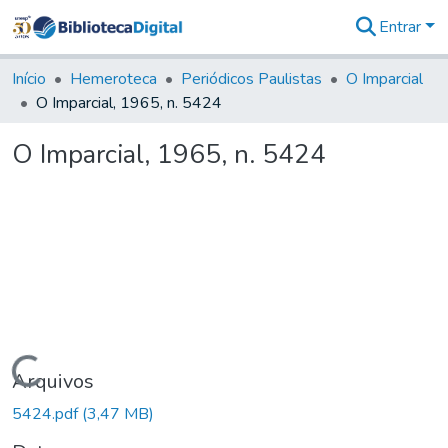
Entrar
Comunidades
&
Início
Hemeroteca
Periódicos Paulistas
O Imparcial
Coleções
O Imparcial, 1965, n. 5424
Tudo na
Biblioteca
O Imparcial, 1965, n. 5424
Digital
Estatísticas
Carregando...
Arquivos
5424.pdf
(3,47 MB)