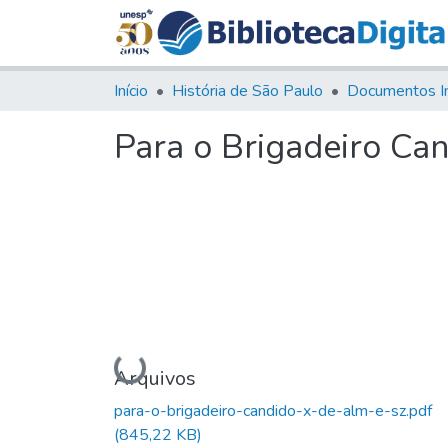
Início
História de São Paulo
Documentos I
Para o Brigadeiro Ca
Carregando...
Arquivos
para-o-brigadeiro-candido-x-de-alm-e-sz.pdf
(845,22 KB)