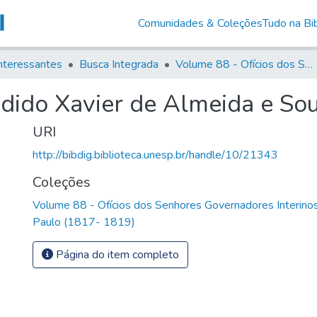
Comunidades & Coleções
Tudo na Bib
nteressantes
Busca Integrada
Volume 88 - Ofícios dos Senhores Governadores Interinos da Capitania de São Paulo (1817- 1819)
ndido Xavier de Almeida e So
URI
http://bibdig.biblioteca.unesp.br/handle/10/21343
Coleções
Volume 88 - Ofícios dos Senhores Governadores Interinos
Paulo (1817- 1819)
Página do item completo