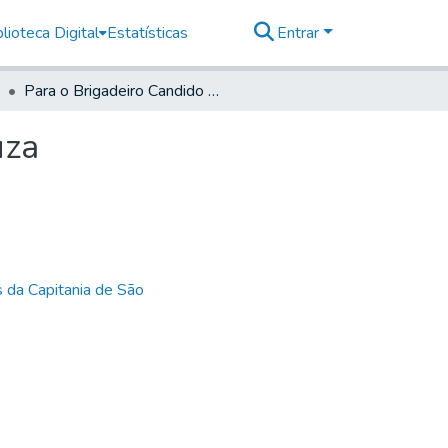
lioteca Digital
Estatísticas
Entrar
Para o Brigadeiro Candido Xavier de Almeida e Souza
uza
 da Capitania de São