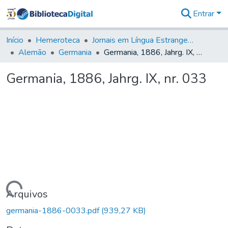
Entrar
Comunidades
&
Início
Hemeroteca
Jornais em Língua Estrangeira
Coleções
Alemão
Germania
Germania, 1886, Jahrg. IX, nr. 033
Tudo na
Biblioteca
Germania, 1886, Jahrg. IX, nr. 033
Digital
Estatísticas
Carregando...
Arquivos
germania-1886-0033.pdf
(939,27 KB)