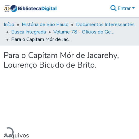
Entrar
Comunidades
&
Início
História de São Paulo
Documentos Interessantes
Coleções
Busca Integrada
Volume 78 - Ofícios do General Martim Lopes Lobo de Saldanha (1777)
Tudo na
Para o Capitam Mór de Jacarehy, Lourenço Bicudo de Brito.
Biblioteca
Digital
Para o Capitam Mór de Jacarehy,
Estatísticas
Lourenço Bicudo de Brito.
egando...
Arquivos