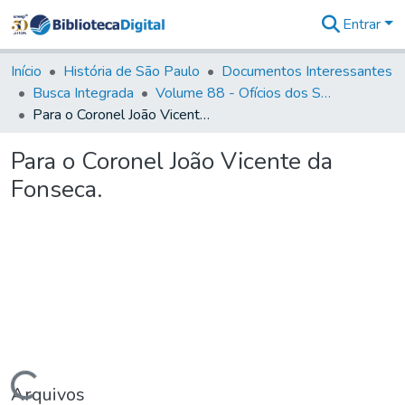
Entrar
Comunidades
&
Início
História de São Paulo
Documentos Interessantes
Coleções
Busca Integrada
Volume 88 - Ofícios dos Senhores Governadores Interinos da Capitania de São Paulo (1817- 1819)
Tudo na
Para o Coronel João Vicente da Fonseca.
Biblioteca
Digital
Para o Coronel João Vicente da
Estatísticas
Fonseca.
Arquivos