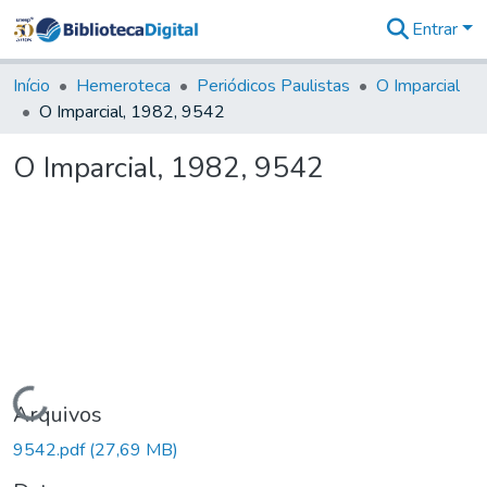
Entrar
Comunidades
&
Início
Hemeroteca
Periódicos Paulistas
O Imparcial
Coleções
O Imparcial, 1982, 9542
Tudo na
Biblioteca
O Imparcial, 1982, 9542
Digital
Estatísticas
Carregando...
Arquivos
9542.pdf
(27,69 MB)