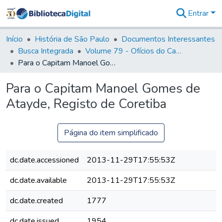
Entrar
Comunidades
&
Início
História de São Paulo
Documentos Interessantes
Coleções
Busca Integrada
Volume 79 - Ofícios do Capitão General Martim Lopes Lobo de Saldanha (1777)
Tudo na
Para o Capitam Manoel Gomes de Atayde, Registo de Coretiba
Biblioteca
Digital
Para o Capitam Manoel Gomes de
Estatísticas
Atayde, Registo de Coretiba
Página do item simplificado
dc.date.accessioned
2013-11-29T17:55:53Z
dc.date.available
2013-11-29T17:55:53Z
dc.date.created
1777
dc.date.issued
1954