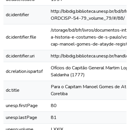
http://bibdig.biblioteca.unesp.br/bd/bf
dc.identifier
ORDCISP-54-79_volume_79/#/88/
/storage/bd/bfr/livros/documentos-int
dc.identifier.file
a-historia-e-costumes-de-s-paulo/vol-
cap-manoel-gomes-de-atayde-registo
dc.identifier.uri
http://bibdig.biblioteca.unesp.br/hand
Ofícios do Capitão General Martim Lo
dc.relation.ispartof
Saldanha (1777)
Para o Capitam Manoel Gomes de Atay
dc.title
Coretiba
unesp.firstPage
80
unesp.lastPage
81
unesp.volume
LXXIX