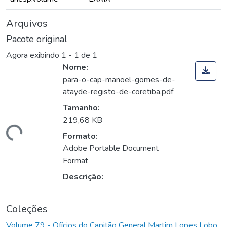
Arquivos
Pacote original
Agora exibindo
1 - 1 de 1
Nome:
para-o-cap-manoel-gomes-de-
atayde-registo-de-coretiba.pdf
Tamanho:
219,68 KB
rregando...
Formato:
Adobe Portable Document
Format
Descrição:
Coleções
Volume 79 - Ofícios do Capitão General Martim Lopes Lobo