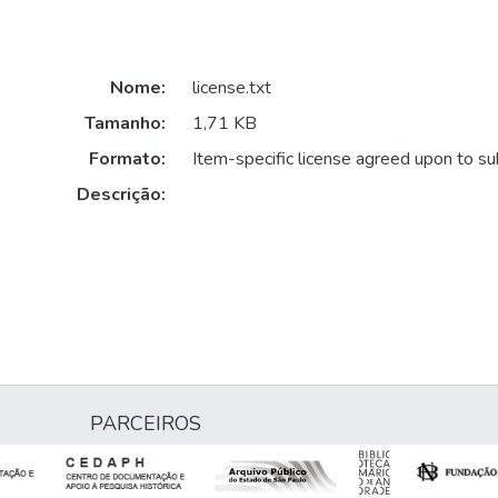
Nome:
license.txt
Tamanho:
1,71 KB
Formato:
Item-specific license agreed upon to s
Descrição:
PARCEIROS