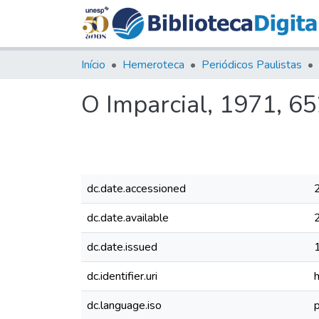
Início
Hemeroteca
Periódicos Paulistas
O Imparcial, 1971, 6
dc.date.accessioned
dc.date.available
dc.date.issued
dc.identifier.uri
dc.language.iso