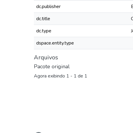
dc.publisher
dc.title
dc.type
J
dspace.entity.type
Arquivos
Pacote original
Agora exibindo
1 - 1 de 1