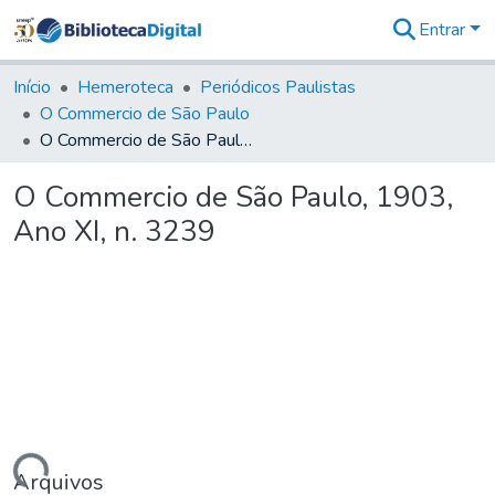
Entrar
Comunidades
&
Início
Hemeroteca
Periódicos Paulistas
Coleções
O Commercio de São Paulo
Tudo na
O Commercio de São Paulo, 1903, Ano XI, n. 3239
Biblioteca
Digital
O Commercio de São Paulo, 1903,
Estatísticas
Ano XI, n. 3239
Arquivos