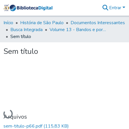
Entrar
Comunidades
&
Início
História de São Paulo
Documentos Interessantes
Coleções
Busca Integrada
Volume 13 - Bandos e portarias de Rodrigo Cesar de Menezes
Tudo na
Sem título
Biblioteca
Digital
Sem título
Estatísticas
Carregando...
Arquivos
sem-titulo-p66.pdf
(115,83 KB)