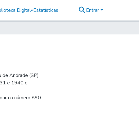
lioteca Digital
Estatísticas
Entrar
io de Andrade (SP)
-31 e 1940 e
a para o número 890