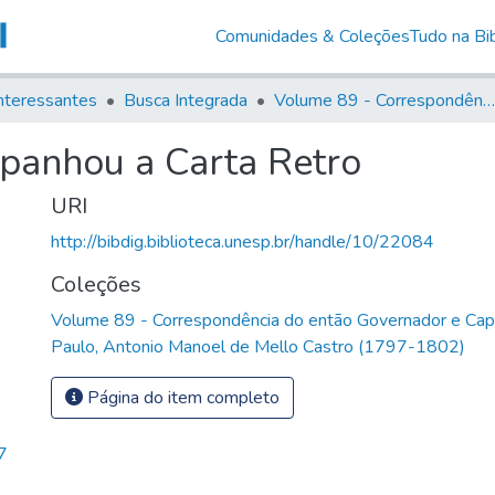
Comunidades & Coleções
Tudo na Bib
nteressantes
Busca Integrada
Volume 89 - Correspondência do então Governador e Capitão General de São Paulo, Antonio Manoel de Mello Castro (1797-1802)
anhou a Carta Retro
URI
http://bibdig.biblioteca.unesp.br/handle/10/22084
Coleções
Volume 89 - Correspondência do então Governador e Cap
Paulo, Antonio Manoel de Mello Castro (1797-1802)
Página do item completo
7