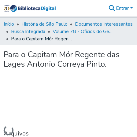
Entrar
Comunidades
&
Início
História de São Paulo
Documentos Interessantes
Coleções
Busca Integrada
Volume 78 - Ofícios do General Martim Lopes Lobo de Saldanha (1777)
Tudo na
Para o Capitam Mór Regente das Lages Antonio Correya Pinto.
Biblioteca
Digital
Para o Capitam Mór Regente das
Estatísticas
Lages Antonio Correya Pinto.
Carregando...
Arquivos