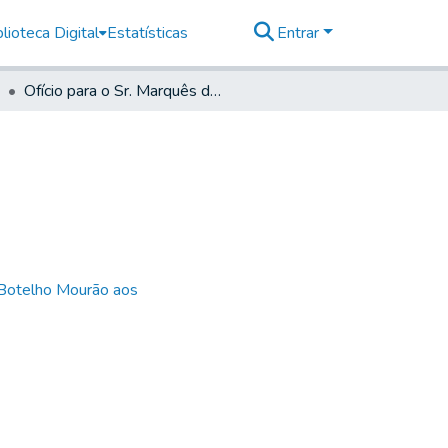
lioteca Digital
Estatísticas
Entrar
Ofício para o Sr. Marquês do Pombal- Doc. nº 7
 Botelho Mourão aos