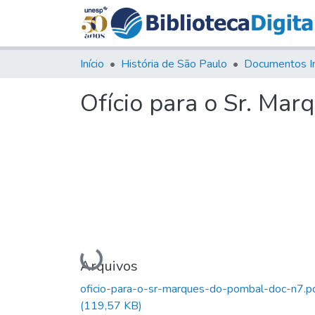
Início
História de São Paulo
Documentos I
Ofício para o Sr. Mar
Carregando...
Arquivos
oficio-para-o-sr-marques-do-pombal-doc-n7.p
(119,57 KB)