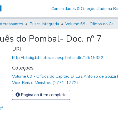
Comunidades & Coleções
Tudo na Bib
nteressantes
Busca Integrada
Volume 69 - Ofícios do Capitão D. Luiz Antonio de Souza Botelho Mourão aos Vice-Reis e Ministros (1771-1772)
quês do Pombal- Doc. nº 7
URI
http://bibdig.biblioteca.unesp.br/handle/10/15332
Coleções
Volume 69 - Ofícios do Capitão D. Luiz Antonio de Souza
Vice-Reis e Ministros (1771-1772)
Página do item completo
df