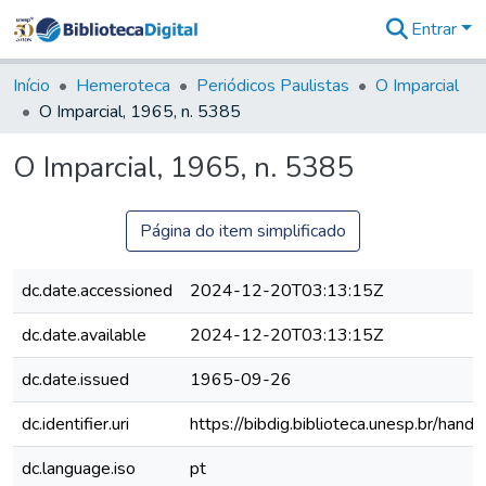
Entrar
Comunidades
&
Início
Hemeroteca
Periódicos Paulistas
O Imparcial
Coleções
O Imparcial, 1965, n. 5385
Tudo na
Biblioteca
O Imparcial, 1965, n. 5385
Digital
Estatísticas
Página do item simplificado
dc.date.accessioned
2024-12-20T03:13:15Z
dc.date.available
2024-12-20T03:13:15Z
dc.date.issued
1965-09-26
dc.identifier.uri
https://bibdig.biblioteca.unesp.br/han
dc.language.iso
pt