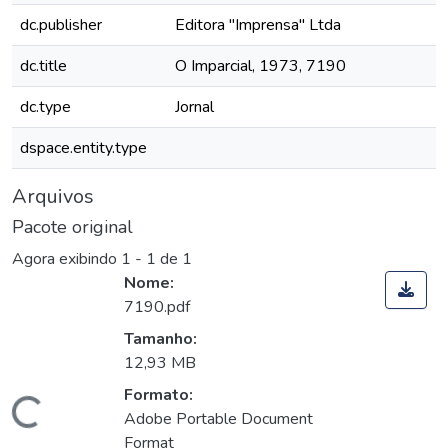
dc.publisher
Editora "Imprensa" Ltda
dc.title
O Imparcial, 1973, 7190
dc.type
Jornal
dspace.entity.type
Arquivos
Pacote original
Agora exibindo
1 - 1 de 1
Nome:
7190.pdf
Tamanho:
12,93 MB
Formato:
Carregando...
Adobe Portable Document
Format