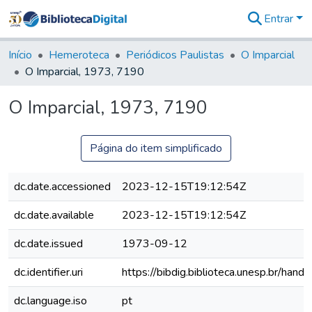
Entrar
Comunidades
&
Início
Hemeroteca
Periódicos Paulistas
O Imparcial
Coleções
O Imparcial, 1973, 7190
Tudo na
Biblioteca
O Imparcial, 1973, 7190
Digital
Estatísticas
Página do item simplificado
dc.date.accessioned
2023-12-15T19:12:54Z
dc.date.available
2023-12-15T19:12:54Z
dc.date.issued
1973-09-12
dc.identifier.uri
https://bibdig.biblioteca.unesp.br/han
dc.language.iso
pt