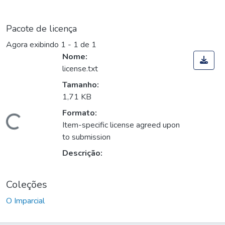
Pacote de licença
Agora exibindo
1 - 1 de 1
Nome:
license.txt
Tamanho:
1,71 KB
Formato:
Carregando...
Item-specific license agreed upon
to submission
Descrição:
Coleções
O Imparcial