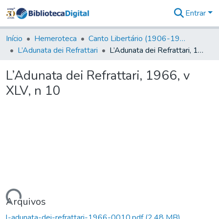
Entrar
Comunidades
&
Início
Hemeroteca
Canto Libertário (1906-1995)
Coleções
L’Adunata dei Refrattari
L’Adunata dei Refrattari, 1966, v XLV, n 10
Tudo na
Biblioteca
L’Adunata dei Refrattari, 1966, v
Digital
XLV, n 10
Estatísticas
rregando...
Arquivos
l-adunata-dei-refrattari-1966-0010.pdf
(2,48 MB)