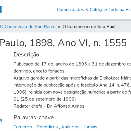
Comunidades & Coleções
Tudo na Bib
O Commercio de São Paulo
O Commercio de São Paulo, 1898, Ano VI, n. 1555
aulo, 1898, Ano VI, n. 1555
Descrição
Publicado de 17 de janeiro de 1893 a 31 de dezembro de
domingo, exceto feriados
Arquivo gerado a partir das microfichas da Biblioteca Már
Interrupção da publicação após o fascículo Ano 14, n. 476
1906), reinicia com nova designação numérica a partir do f
01 (25 de setembro de 1906)
Redator chefe - Dr. Affonso Arinos
Palavras-chave
)
Comércio - Periódicos
,
Anúncios - Jornais