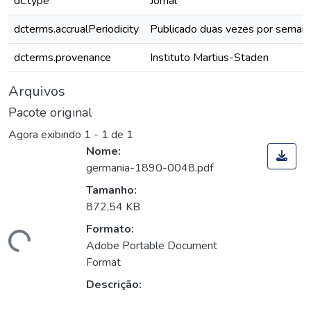
dc.type
Jornal
dcterms.accrualPeriodicity
Publicado duas vezes por seman
dcterms.provenance
Instituto Martius-Staden
Arquivos
Pacote original
Agora exibindo
1 - 1 de 1
Nome:
germania-1890-0048.pdf
Tamanho:
872,54 KB
Formato:
rregando...
Adobe Portable Document
Format
Descrição: