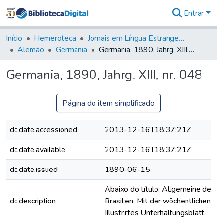
Entrar
Comunidades
&
Início
Hemeroteca
Jornais em Língua Estrangeira
Coleções
Alemão
Germania
Germania, 1890, Jahrg. XIII, nr. 048
Tudo na
Biblioteca
Germania, 1890, Jahrg. XIII, nr. 048
Digital
Estatísticas
Página do item simplificado
dc.date.accessioned
2013-12-16T18:37:21Z
dc.date.available
2013-12-16T18:37:21Z
dc.date.issued
1890-06-15
Abaixo do título: Allgemeine deut
dc.description
Brasilien. Mit der wöchentlichen B
Illustrirtes Unterhaltungsblatt.