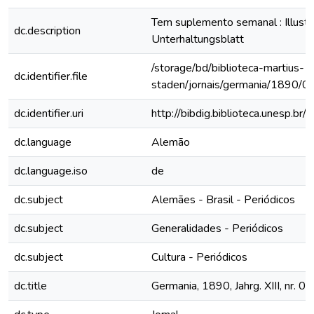
Tem suplemento semanal : Illustri
dc.description
Unterhaltungsblatt
/storage/bd/biblioteca-martius-
dc.identifier.file
staden/jornais/germania/1890/0
dc.identifier.uri
http://bibdig.biblioteca.unesp.b
dc.language
Alemão
dc.language.iso
de
dc.subject
Alemães - Brasil - Periódicos
dc.subject
Generalidades - Periódicos
dc.subject
Cultura - Periódicos
dc.title
Germania, 1890, Jahrg. XIII, nr. 0