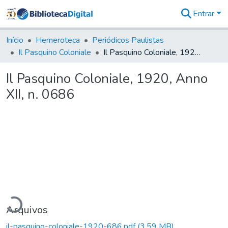
Entrar
Comunidades
&
Início
Hemeroteca
Periódicos Paulistas
Coleções
Il Pasquino Coloniale
Il Pasquino Coloniale, 1920, Anno XII, n. 0686
Tudo na
Biblioteca
Il Pasquino Coloniale, 1920, Anno
Digital
XII, n. 0686
Estatísticas
rregando...
Arquivos
il-pasquino-coloniale-1920-686.pdf
(3,59 MB)